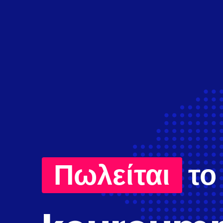
Πωλείται
το