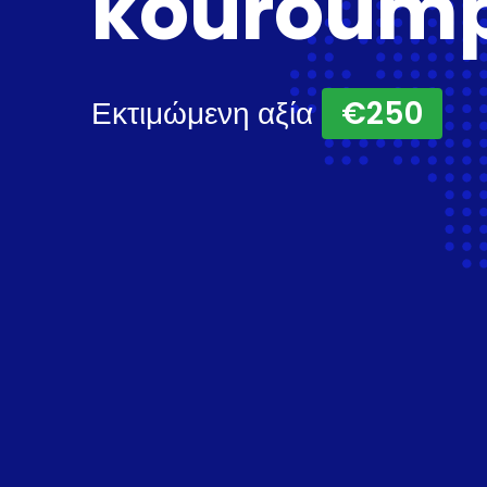
kouroump
Εκτιμώμενη αξία
€250