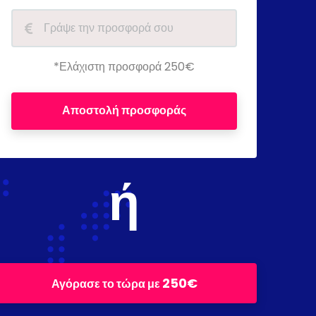
*Ελάχιστη προσφορά 250€
Αποστολή προσφοράς
ή
250€
Αγόρασε το τώρα με